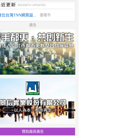
數位台灣TNN網頁設...
基隆市
廣告
贊助廠商廣告