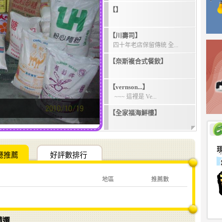
【】
【川壽司】
四十年老店保留傳統 全...
【奈斯複合式餐飲】
【vernson...】
~~~ 這裡是 Ve...
【全家福海鮮樓】
廳推薦
好評數排行
地區
推薦數
精選