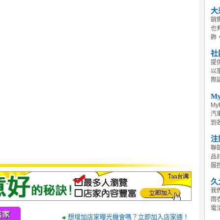
大
銷
也
飾
社
提
以
際
M
M
汽
到各
注
聯
品
服控
久
我
雨
電
想增加店家曝光機會嗎？立即加入店家通！