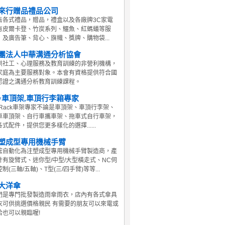
來行贈品禮品公司
售各式禮品，贈品，禮盒以及各廠牌3C家電
有皮爾卡登、竹炭系列、鱷魚、紅螞蟻等服
，及廣告筆、背心、旗幟、獎牌、購物袋...
團法人中華溝通分析協會
供社工、心理服務及教育訓練的非營利機構，
家庭為主要服務對象。本會有資格提供符合國
認證之溝通分析教育訓練課程。
y車頂架,車頂行李箱專家
yRack車架專家不論是車頂架、車頂行李架、
車車頂架、自行車攜車架、拖車式自行車架，
式配件，提供您更多樣化的選擇......
塑成型專用機械手臂
鋐自動化為注塑成型專用機械手臂製造商，產
計有旋臂式、迷你型/中型/大型橫走式、NC伺
制(三軸/五軸)、T型(三/四手臂)等等...
大洋傘
們是專門批發製造雨傘雨衣，店內有各式傘具
衣可供挑選價格親民 有需要的朋友可以來電或
洽也可以親臨喔!