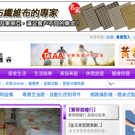
新使用者?
註冊
|
會員登入
|
件
居家生活
生活娛樂
美容美髮
休閒旅遊
醫療保健
尋
|
店家SHOW
|
優惠券
|
促銷活動
|
登錄分類快搜
新進店家
明設備
專賣空油壓、自動化控制零件
網路攝影機、隨身式
【
寶華雜糧行
】
寶華雜糧行 基隆地區專...
【金玉食堂蔬食創...】
金玉食堂蔬食創意料理，...