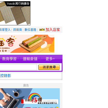
加入店家
店家登入
|
回首頁
|
數位基隆
|
教育學習
運輸倉儲
更多+
監控錄影
廣告