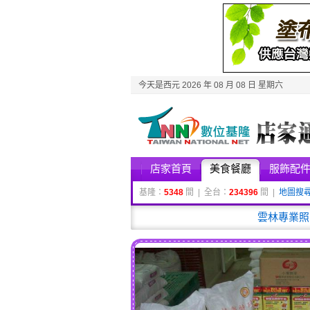
今天是西元 2026 年 08 月 08 日 星期六
店家首頁
美食餐廳
服飾配
基隆：
5348
間 | 全台：
234396
間 |
地圖搜
雲林專業照